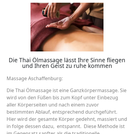
Die Thai Ölmassage lässt Ihre Sinne fliegen
und Ihren Geist zu ruhe kommen
Massage Aschaffenburg:
Die Thai Ölmassage ist eine Ganzkörpermassage. Sie
wird von den Füßen bis zum Kopf unter Einbezug
aller Körperseiten und nach einem zuvor
bestimmten Ablauf, entsprechend durchgeführt.
Hier wird der gesamte Körper gedehnt, massiert und
in folge dessen dazu, entspannt. Diese Methode ist
im Gegensatz sanfter als die traditionelle