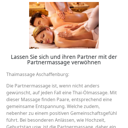
Lassen Sie sich und ihren Partner mit der
Partnermassage verwöhnen
Thaimassage Aschaffenburg:
Die Partnermassage ist, wenn nicht anders
gewünscht, auf jeden Fall eine Thai-Ölmassage. Mit
dieser Massage finden Paare, entsprechend eine
gemeinsame Entspannung. Welche zudem,
nebenher zu einem positiven Gemeinschaftsgefühl
führt. Bei besonderen Anlässen, wie Hochzeit,
Geburtstag usw. ist die Partnermassage, daher ein