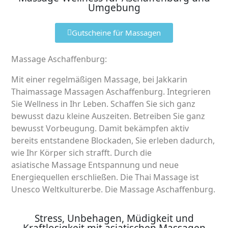
Umgebung
Gutscheine für Massagen
Massage Aschaffenburg:
Mit einer regelmäßigen Massage, bei Jakkarin
Thaimassage Massagen Aschaffenburg. Integrieren
Sie Wellness in Ihr Leben. Schaffen Sie sich ganz
bewusst dazu kleine Auszeiten. Betreiben Sie ganz
bewusst Vorbeugung. Damit bekämpfen aktiv
bereits entstandene Blockaden, Sie erleben dadurch,
wie Ihr Körper sich strafft. Durch die
asiatische Massage Entspannung und neue
Energiequellen erschließen. Die Thai Massage ist
Unesco Weltkulturerbe. Die Massage Aschaffenburg.
Stress, Unbehagen, Müdigkeit und
Kraftlosigkeit mit asiatischen Massagen