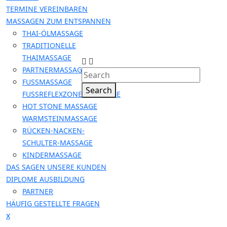
TERMINE VEREINBAREN
MASSAGEN ZUM ENTSPANNEN
THAI-ÖLMASSAGE
TRADITIONELLE
THAIMASSAGE
PARTNERMASSAGE
FUSSMASSAGE F
Search
USSREFLEXZONENMASSAGE
HOT STONE MASSAGE
WARMSTEINMASSAGE
RÜCKEN-NACKEN-
SCHULTER-MASSAGE
KINDERMASSAGE
DAS SAGEN UNSERE KUNDEN
DIPLOME AUSBILDUNG
PARTNER
HÄUFIG GESTELLTE FRAGEN
x