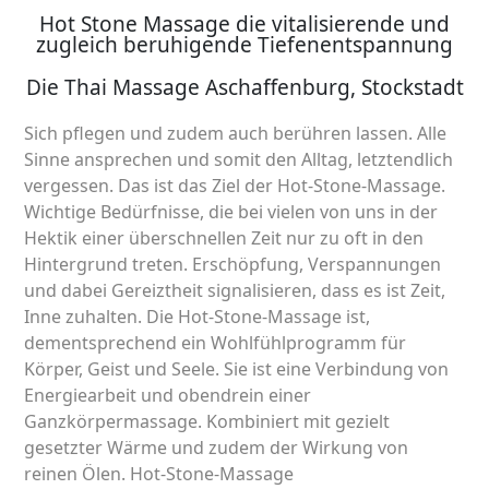
Hot Stone Massage die vitalisierende und
zugleich beruhigende Tiefenentspannung
Die Thai Massage Aschaffenburg, Stockstadt
Sich pflegen und zudem auch berühren lassen. Alle
Sinne ansprechen und somit den Alltag, letztendlich
vergessen. Das ist das Ziel der Hot-Stone-Massage.
Wichtige Bedürfnisse, die bei vielen von uns in der
Hektik einer überschnellen Zeit nur zu oft in den
Hintergrund treten. Erschöpfung, Verspannungen
und dabei Gereiztheit signalisieren, dass es ist Zeit,
Inne zuhalten. Die Hot-Stone-Massage ist,
dementsprechend ein Wohlfühlprogramm für
Körper, Geist und Seele. Sie ist eine Verbindung von
Energiearbeit und obendrein einer
Ganzkörpermassage. Kombiniert mit gezielt
gesetzter Wärme und zudem der Wirkung von
reinen Ölen.
Hot-Stone-Massage