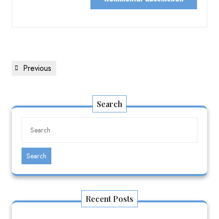
Beitragsnavigation
Previous
Previous
Post
Search
Search
Recent Posts