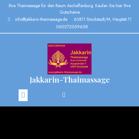
Ihre Thaimassage für den Raum Aschaffenburg. Kaufen Sie hier Ihre
Gutscheine
info@jakkarin-thaimassage.de
63811 Stockstadt/M, Hauptstr.11
060272059608
Jakkarin-Thaimassage