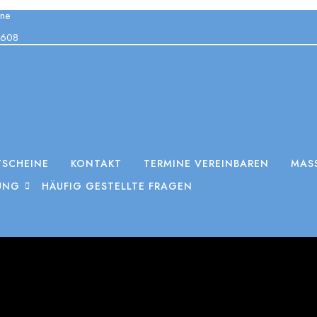
ine
9608
SCHEINE
KONTAKT
TERMINE VEREINBAREN
MAS
UNG
HÄUFIG GESTELLTE FRAGEN