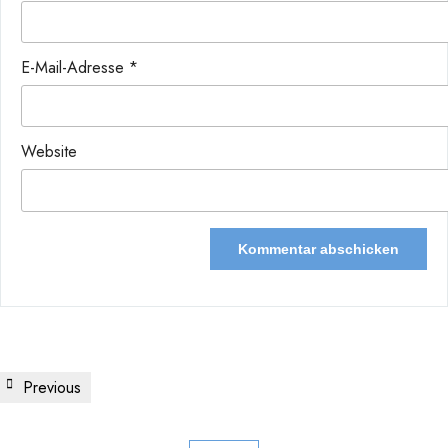
E-Mail-Adresse
*
Website
Beitragsnavigation
Previous
Previous
Post