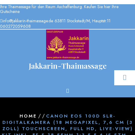
Skip
Ihre Thaimassage für den Raum Aschaffenburg. Kaufen Sie hier Ihre
to
Gutscheine
content
info@jakkarin-thaimassage.de
63811 Stockstadt/M, Hauptstr.11
060272059608
Jakkarin-Thaimassage
/ /
HOME
CANON EOS 100D SLR-
DIGITALKAMERA (18 MEGAPIXEL, 7,6 CM (3
ZOLL) TOUCHSCREEN, FULL HD, LIVE-VIEW)
KIT INKL. EF-S 18-55MM 1:3,5-5,6 IS STM –