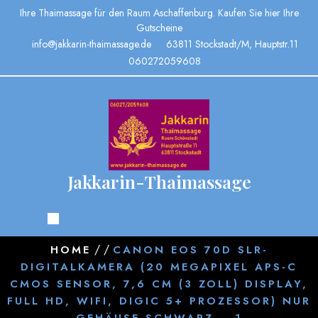
Ihre Thaimassage für den Raum Aschaffenburg. Kaufen Sie hier Ihre
Gutscheine
info@jakkarin-thaimassage.de
63811 Stockstadt/M, Hauptstr.11
060272059608
Jakkarin-Thaimassage
/ /
HOME
CANON EOS 70D SLR-
DIGITALKAMERA (20 MEGAPIXEL APS-C
CMOS SENSOR, 7,6 CM (3 ZOLL) DISPLAY,
FULL HD, WIFI, DIGIC 5+ PROZESSOR) NUR
GEHÄUSE SCHWARZ – 1