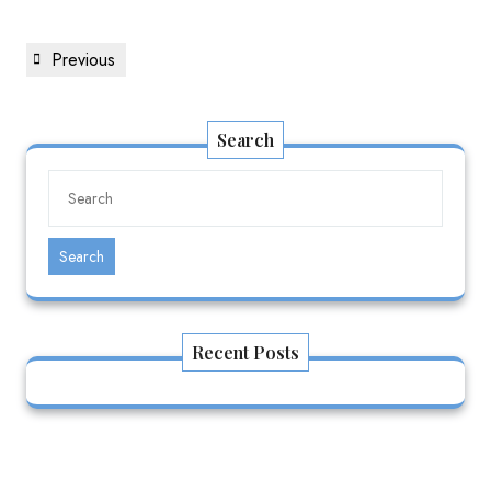
Previous
Search
Search
Recent Posts