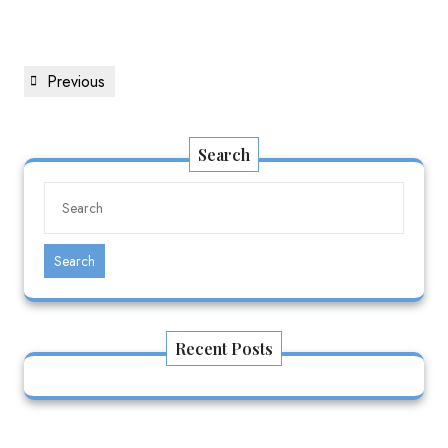
Previous
Search
Search
Recent Posts