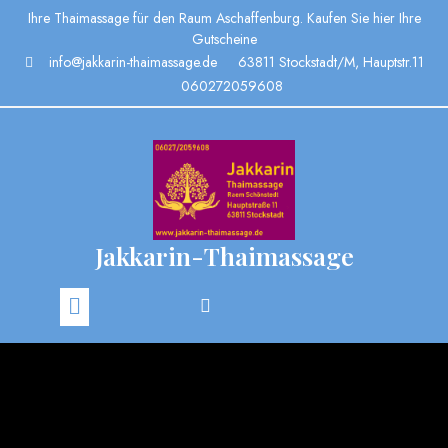
Ihre Thaimassage für den Raum Aschaffenburg. Kaufen Sie hier Ihre
Gutscheine
info@jakkarin-thaimassage.de
63811 Stockstadt/M, Hauptstr.11
060272059608
Jakkarin-Thaimassage