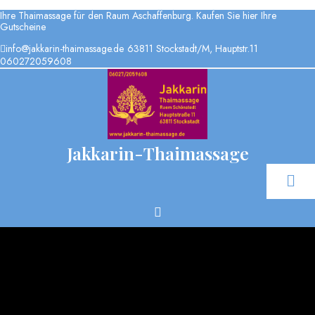
Ihre Thaimassage für den Raum Aschaffenburg. Kaufen Sie hier Ihre
Gutscheine
info@jakkarin-thaimassage.de
63811 Stockstadt/M, Hauptstr.11
060272059608
Jakkarin-Thaimassage