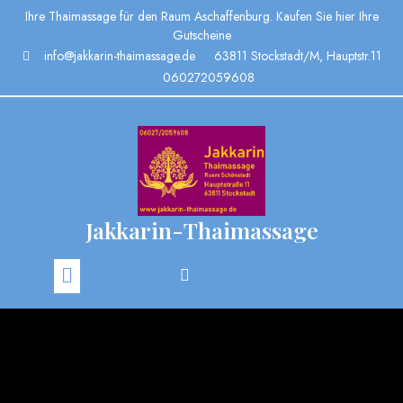
Ihre Thaimassage für den Raum Aschaffenburg. Kaufen Sie hier Ihre
Gutscheine
info@jakkarin-thaimassage.de
63811 Stockstadt/M, Hauptstr.11
060272059608
Jakkarin-Thaimassage