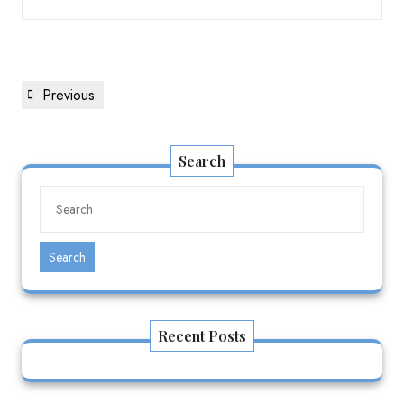
Previous
Search
Search
Recent Posts