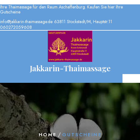
Ihre Thaimassage für den Raum Aschaffenburg. Kaufen Sie hier Ihre
Gutscheine
info@jakkarin-thaimassage.de
63811 Stockstadt/M, Hauptstr.11
060272059608
Jakkarin-Thaimassage
/
HOME
GUTSCHEINE