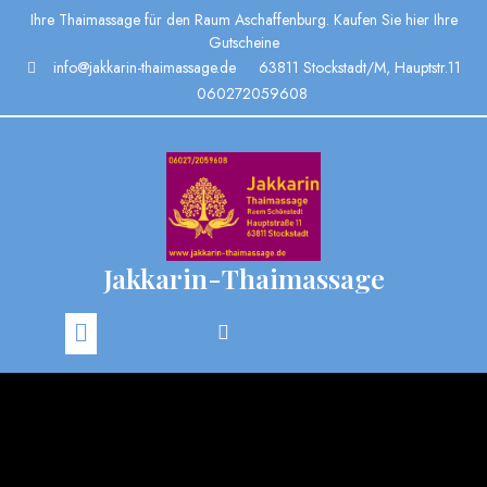
Ihre Thaimassage für den Raum Aschaffenburg. Kaufen Sie hier Ihre
Gutscheine
info@jakkarin-thaimassage.de
63811 Stockstadt/M, Hauptstr.11
060272059608
Jakkarin-Thaimassage