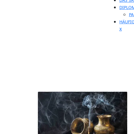
DAS S
DIPLO
P
HÄUFIG
x