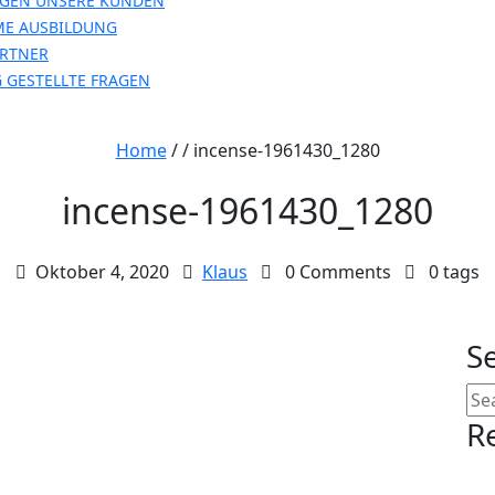
AGEN UNSERE KUNDEN
ME AUSBILDUNG
ARTNER
 GESTELLTE FRAGEN
Home
/ /
incense-1961430_1280
incense-1961430_1280
Oktober 4, 2020
Klaus
0 Comments
0 tags
S
R