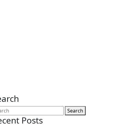
earch
Search
ecent Posts