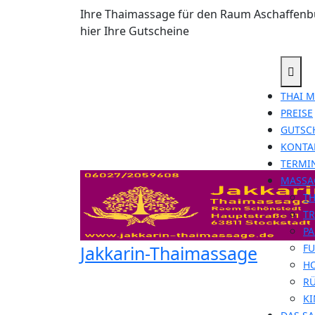
Ihre Thaimassage für den Raum Aschaffenbu
hier Ihre Gutscheine
THAI 
PREISE
GUTSC
KONTA
TERMI
MASSA
T
TR
P
Jakkarin-Thaimassage
FU
H
R
K