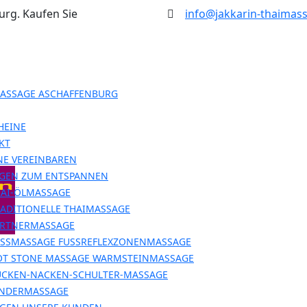
rg. Kaufen Sie
info@jakkarin-thaimas
MASSAGE ASCHAFFENBURG
HEINE
KT
NE VEREINBAREN
GEN ZUM ENTSPANNEN
HAI-ÖLMASSAGE
ADITIONELLE THAIMASSAGE
ARTNERMASSAGE
SSMASSAGE FUSSREFLEXZONENMASSAGE
OT STONE MASSAGE WARMSTEINMASSAGE
ÜCKEN-NACKEN-SCHULTER-MASSAGE
INDERMASSAGE