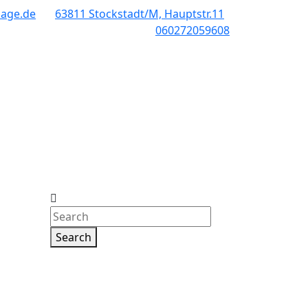
sage.de
63811 Stockstadt/M, Hauptstr.11
060272059608
Search