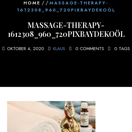
/ /
HOME
MASSAGE-THERAPY-
1612308_960_720PIXBAYDEKOÖL
MASSAGE-THERAPY-
1612308_960_720PIXBAYDEKOÖL
OKTOBER 4, 2020
KLAUS
0 COMMENTS
0 TAGS