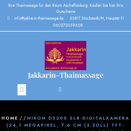
Ihre Thaimassage für den Raum Aschaffenburg. Kaufen Sie hier Ihre
Gutscheine
info@jakkarin-thaimassage.de
63811 Stockstadt/M, Hauptstr.11
060272059608
Jakkarin-Thaimassage
/ /
HOME
NIKON D5200 SLR-DIGITALKAMERA
(24,1 MEGAPIXEL, 7,6 CM (3 ZOLL) TFT-