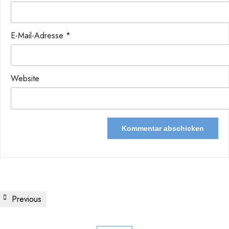
E-Mail-Adresse
*
Website
Beitragsnavigation
Previous
Previous
Post