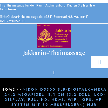
Skip
Ihre Thaimassage für den Raum Aschaffenburg. Kaufen Sie hier Ihre
to
Gutscheine
content
info@jakkarin-thaimassage.de
63811 Stockstadt/M, Hauptstr.11
060272059608
Jakkarin-Thaimassage
/ /
HOME
NIKON D5300 SLR-DIGITALKAMERA
(24,2 MEGAPIXEL, 8,1 CM (3,2 ZOLL) LCD-
DISPLAY, FULL HD, HDMI, WIFI, GPS, AF-
SYSTEM MIT 39 MESSFELDERN) NUR