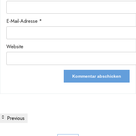
E-Mail-Adresse
*
Website
Beitragsnavigation
Previous
Previous
Post