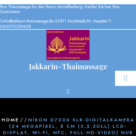
Skip
Ihre Thaimassage für den Raum Aschaffenburg. Kaufen Sie hier Ihre
to
Gutscheine
content
info@jakkarin-thaimassage.de
63811 Stockstadt/M, Hauptstr.11
060272059608
Jakkarin-Thaimassage
/ /
HOME
NIKON D7200 SLR-DIGITALKAMERA
(24 MEGAPIXEL, 8 CM (3,2 ZOLL) LCD-
DISPLAY, WI-FI, NFC, FULL-HD-VIDEO) NUR