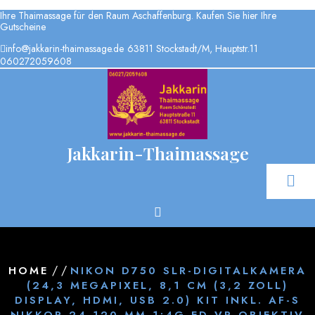
Ihre Thaimassage für den Raum Aschaffenburg. Kaufen Sie hier Ihre
Gutscheine
info@jakkarin-thaimassage.de
63811 Stockstadt/M, Hauptstr.11
060272059608
Jakkarin-Thaimassage
/ /
HOME
NIKON D750 SLR-DIGITALKAMERA
(24,3 MEGAPIXEL, 8,1 CM (3,2 ZOLL)
DISPLAY, HDMI, USB 2.0) KIT INKL. AF-S
NIKKOR 24-120 MM 1:4G ED VR OBJEKTIV