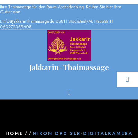
Ihre Thaimassage für den Raum Aschaffenburg. Kaufen Sie hier Ihre
Gutscheine
info@jakkarin-thaimassage.de
63811 Stockstadt/M, Hauptstr.11
060272059608
Jakkarin-Thaimassage
/ /
HOME
NIKON D90 SLR-DIGITALKAMERA