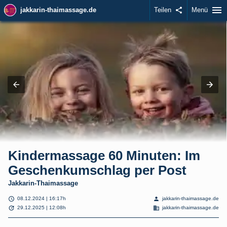
menu
jakkarin-thaimassage.de
Teilen
share
Menü
Kindermassage 60 Minuten: Im
Geschenkumschlag per Post
Jakkarin-Thaimassage
schedule
person
08.12.2024 | 16:17h
jakkarin-thaimassage.de
update
domain
29.12.2025 | 12:08h
jakkarin-thaimassage.de