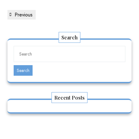
Previous
Search
Search
Recent Posts