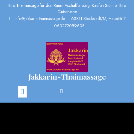
Ihre Thaimassage für den Raum Aschaffenburg. Kaufen Sie hier Ihre
Gutscheine
info@jakkarin-thaimassage.de
63811 Stockstadt/M, Hauptstr.11
060272059608
Jakkarin-Thaimassage