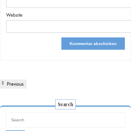
Website
Beitragsnavigation
Previous
Previous
Post
Search