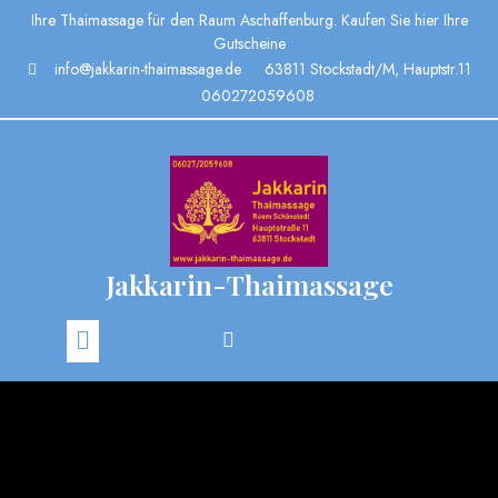
Ihre Thaimassage für den Raum Aschaffenburg. Kaufen Sie hier Ihre
Gutscheine
info@jakkarin-thaimassage.de
63811 Stockstadt/M, Hauptstr.11
060272059608
Jakkarin-Thaimassage